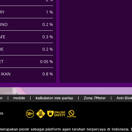
RY
1 %
SINO
0.2 %
AFE
0.3 %
DE
0.2 %
ET
0.05 %
 IKAN
0.8 %
er
|
mobile
|
kalkulator-mix-parlay
|
Zona 7Meter
|
Anti Blok
erupakan pionir sebagai platform agen taruhan terpercaya di Indonesia. 